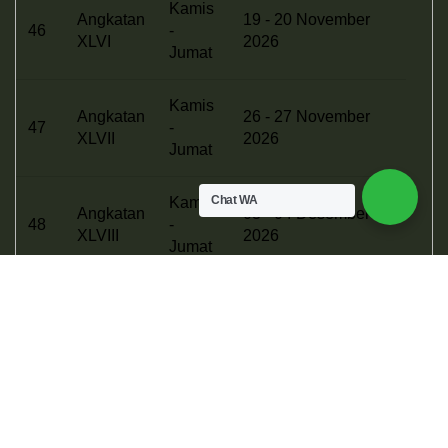
Kamis
Angkatan
19 - 20 November
46
-
XLVI
2026
Jumat
Kamis
Angkatan
26 - 27 November
47
-
XLVII
2026
Jumat
Chat WA
Kamis
Angkatan
03 - 04 Desember
48
-
XLVIII
2026
Jumat
Kamis
Angkatan
10 -11 Desember
49
-
XLIX
2026
Jumat
Kamis
Angkatan
17 - 18 Desember
50
-
L
2026
Jumat