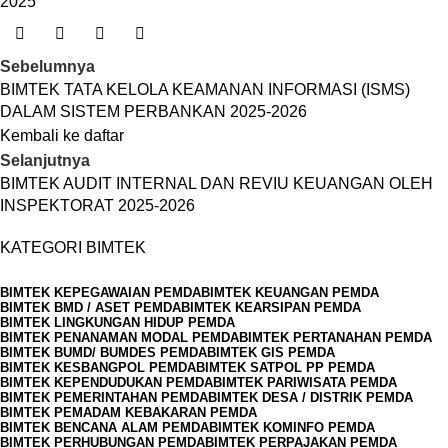
2025
Sebelumnya
BIMTEK TATA KELOLA KEAMANAN INFORMASI (ISMS)
DALAM SISTEM PERBANKAN 2025-2026
Kembali ke daftar
Selanjutnya
BIMTEK AUDIT INTERNAL DAN REVIU KEUANGAN OLEH
INSPEKTORAT 2025-2026
KATEGORI BIMTEK
BIMTEK KEPEGAWAIAN PEMDA
BIMTEK KEUANGAN PEMDA
BIMTEK BMD / ASET PEMDA
BIMTEK KEARSIPAN PEMDA
BIMTEK LINGKUNGAN HIDUP PEMDA
BIMTEK PENANAMAN MODAL PEMDA
BIMTEK PERTANAHAN PEMDA
BIMTEK BUMD/ BUMDES PEMDA
BIMTEK GIS PEMDA
BIMTEK KESBANGPOL PEMDA
BIMTEK SATPOL PP PEMDA
BIMTEK KEPENDUDUKAN PEMDA
BIMTEK PARIWISATA PEMDA
BIMTEK PEMERINTAHAN PEMDA
BIMTEK DESA / DISTRIK PEMDA
BIMTEK PEMADAM KEBAKARAN PEMDA
BIMTEK BENCANA ALAM PEMDA
BIMTEK KOMINFO PEMDA
BIMTEK PERHUBUNGAN PEMDA
BIMTEK PERPAJAKAN PEMDA