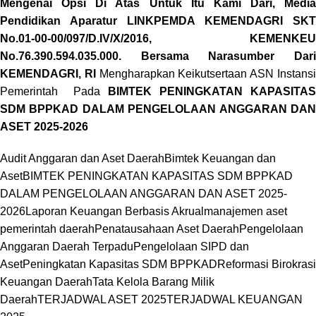
Mengenai Opsi Di Atas Untuk Itu Kami Dari, Media
Pendidikan Aparatur LINKPEMDA KEMENDAGRI SKT
No.01-00-00/097/D.IV/X/2016, KEMENKEU
No.76.390.594.035.000. Bersama Narasumber Dari
KEMENDAGRI, RI
Mengharapkan Keikutsertaan ASN Instans
Pemerintah Pada
BIMTEK PENINGKATAN KAPASITAS
SDM BPPKAD DALAM PENGELOLAAN ANGGARAN DAN
ASET 2025-2026
Audit Anggaran dan Aset Daerah
Bimtek Keuangan dan
Aset
BIMTEK PENINGKATAN KAPASITAS SDM BPPKAD
DALAM PENGELOLAAN ANGGARAN DAN ASET 2025-
2026
Laporan Keuangan Berbasis Akrual
manajemen aset
pemerintah daerah
Penatausahaan Aset Daerah
Pengelolaan
Anggaran Daerah Terpadu
Pengelolaan SIPD dan
Aset
Peningkatan Kapasitas SDM BPPKAD
Reformasi Birokrasi
Keuangan Daerah
Tata Kelola Barang Milik
Daerah
TERJADWAL ASET 2025
TERJADWAL KEUANGAN