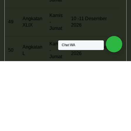
Kamis
Angkatan
10 -11 Desember
49
-
XLIX
2026
Jumat
Kamis
Chat WA
Angkatan
17 - 18 Desember
50
-
L
2026
Jumat
Senin
Angkatan
21 - 22 Desember
51
-
LI
2026
Selasa
Hotel
Alamat