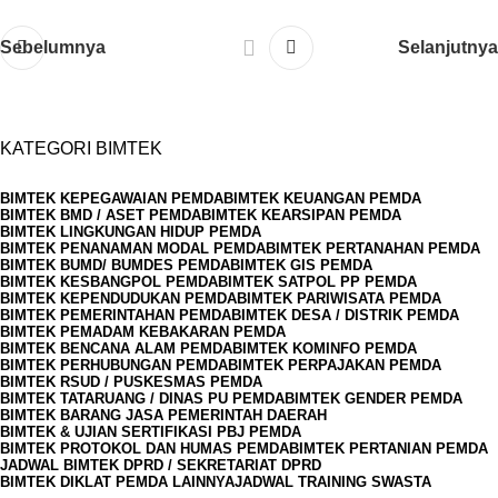
Sebelumnya
Selanjutnya
KATEGORI BIMTEK
BIMTEK KEPEGAWAIAN PEMDA
BIMTEK KEUANGAN PEMDA
BIMTEK BMD / ASET PEMDA
BIMTEK KEARSIPAN PEMDA
BIMTEK LINGKUNGAN HIDUP PEMDA
BIMTEK PENANAMAN MODAL PEMDA
BIMTEK PERTANAHAN PEMDA
BIMTEK BUMD/ BUMDES PEMDA
BIMTEK GIS PEMDA
BIMTEK KESBANGPOL PEMDA
BIMTEK SATPOL PP PEMDA
BIMTEK KEPENDUDUKAN PEMDA
BIMTEK PARIWISATA PEMDA
BIMTEK PEMERINTAHAN PEMDA
BIMTEK DESA / DISTRIK PEMDA
BIMTEK PEMADAM KEBAKARAN PEMDA
BIMTEK BENCANA ALAM PEMDA
BIMTEK KOMINFO PEMDA
BIMTEK PERHUBUNGAN PEMDA
BIMTEK PERPAJAKAN PEMDA
BIMTEK RSUD / PUSKESMAS PEMDA
BIMTEK TATARUANG / DINAS PU PEMDA
BIMTEK GENDER PEMDA
BIMTEK BARANG JASA PEMERINTAH DAERAH
BIMTEK & UJIAN SERTIFIKASI PBJ PEMDA
BIMTEK PROTOKOL DAN HUMAS PEMDA
BIMTEK PERTANIAN PEMDA
JADWAL BIMTEK DPRD / SEKRETARIAT DPRD
BIMTEK DIKLAT PEMDA LAINNYA
JADWAL TRAINING SWASTA