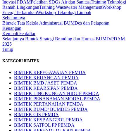
Inovasi PDAM
Pelatihan SDGs Air dan Sanitasi
Training Teknologi
Ramah Lingkungan
Training Wastewater Management
Workshop
Energi Terbarukan
Workshop Teknologi Limbah
Sebelumnya
Bimtek Tata Kelola Administrasi BUMDes dan Pelaporan
Keuangan
Kembali ke daftar
Selanjutnya
Bimtek Strategi Branding dan Humas BUMD/PDAM
2025
Tutup
KATEGORI BIMTEK
BIMTEK KEPEGAWAIAN PEMDA
BIMTEK KEUANGAN PEMDA
BIMTEK BMD / ASET PEMDA
BIMTEK KEARSIPAN PEMDA
BIMTEK LINGKUNGAN HIDUP PEMDA
BIMTEK PENANAMAN MODAL PEMDA
BIMTEK PERTANAHAN PEMDA
BIMTEK BUMD/ BUMDES PEMDA
BIMTEK GIS PEMDA
BIMTEK KESBANGPOL PEMDA
BIMTEK SATPOL PP PEMDA
BIMTEK KEPENDUDUKAN PEMDA