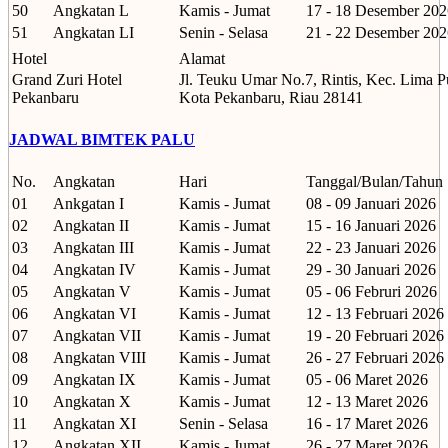
50
Angkatan L
Kamis - Jumat
17 - 18 Desember 202
51
Angkatan LI
Senin - Selasa
21 - 22 Desember 202
Hotel
Alamat
Grand Zuri Hotel
Jl. Teuku Umar No.7, Rintis, Kec. Lima P
Pekanbaru
Kota Pekanbaru, Riau 28141
JADWAL BIMTEK PALU
No.
Angkatan
Hari
Tanggal/Bulan/Tahun
01
Ankgatan I
Kamis - Jumat
08 - 09 Januari 2026
02
Angkatan II
Kamis - Jumat
15 - 16 Januari 2026
03
Angkatan III
Kamis - Jumat
22 - 23 Januari 2026
04
Angkatan IV
Kamis - Jumat
29 - 30 Januari 2026
05
Angkatan V
Kamis - Jumat
05 - 06 Februri 2026
06
Angkatan VI
Kamis - Jumat
12 - 13 Februari 2026
07
Angkatan VII
Kamis - Jumat
19 - 20 Februari 2026
08
Angkatan VIII
Kamis - Jumat
26 - 27 Februari 2026
09
Angkatan IX
Kamis - Jumat
05 - 06 Maret 2026
10
Angkatan X
Kamis - Jumat
12 - 13 Maret 2026
11
Angkatan XI
Senin - Selasa
16 - 17 Maret 2026
12
Angkatan XII
Kamis - Jumat
26 - 27 Maret 2026