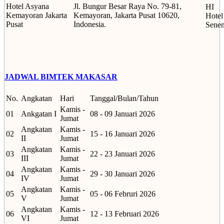
Hotel Asyana
Jl. Bungur Besar Raya No. 79-81,
HI
Kemayoran Jakarta
Kemayoran, Jakarta Pusat 10620,
Hotel
Pusat
Indonesia.
Sene
JADWAL BIMTEK MAKASAR
No.
Angkatan
Hari
Tanggal/Bulan/Tahun
Kamis -
01
Ankgatan I
08 - 09 Januari 2026
Jumat
Angkatan
Kamis -
02
15 - 16 Januari 2026
II
Jumat
Angkatan
Kamis -
03
22 - 23 Januari 2026
III
Jumat
Angkatan
Kamis -
04
29 - 30 Januari 2026
IV
Jumat
Angkatan
Kamis -
05
05 - 06 Februri 2026
V
Jumat
Angkatan
Kamis -
06
12 - 13 Februari 2026
VI
Jumat