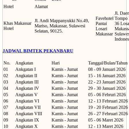
Hotel
Alamat
Jl. Dae
Favehotel
Tompo 
Jl. Andi Mappanyukki No.49,
Khas Makassar
Pantai
36 Losa
Mariso, Makassar, Sulawesi
Hotel
Losari
Makassa
Selatan, 90125.
Makassar
Sulawes
Indones
JADWAL BIMTEK PEKANBARU
No.
Angkatan
Hari
Tanggal/Bulan/Tahun
01
Ankgatan I
Kamis - Jumat
08 - 09 Januari 2026
02
Angkatan II
Kamis - Jumat
15 - 16 Januari 2026
03
Angkatan III
Kamis - Jumat
22 - 23 Januari 2026
04
Angkatan IV
Kamis - Jumat
29 - 30 Januari 2026
05
Angkatan V
Kamis - Jumat
05 - 06 Februri 2026
06
Angkatan VI
Kamis - Jumat
12 - 13 Februari 2026
07
Angkatan VII
Kamis - Jumat
19 - 20 Februari 2026
08
Angkatan VIII
Kamis - Jumat
26 - 27 Februari 2026
09
Angkatan IX
Kamis - Jumat
05 - 06 Maret 2026
10
Angkatan X
Kamis - Jumat
12 - 13 Maret 2026