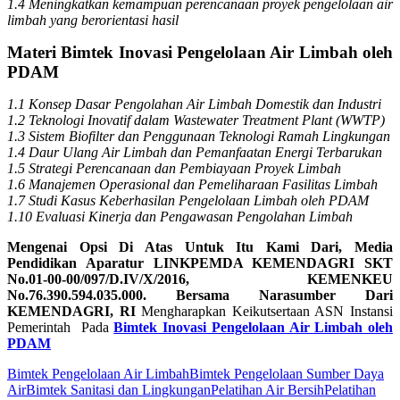
1.4 Meningkatkan kemampuan perencanaan proyek pengelolaan air
limbah yang berorientasi hasil
Materi Bimtek Inovasi Pengelolaan Air Limbah oleh
PDAM
1.1 Konsep Dasar Pengolahan Air Limbah Domestik dan Industri
1.2 Teknologi Inovatif dalam Wastewater Treatment Plant (WWTP)
1.3 Sistem Biofilter dan Penggunaan Teknologi Ramah Lingkungan
1.4 Daur Ulang Air Limbah dan Pemanfaatan Energi Terbarukan
1.5 Strategi Perencanaan dan Pembiayaan Proyek Limbah
1.6 Manajemen Operasional dan Pemeliharaan Fasilitas Limbah
1.7 Studi Kasus Keberhasilan Pengelolaan Limbah oleh PDAM
1.10 Evaluasi Kinerja dan Pengawasan Pengolahan Limbah
Mengenai Opsi Di Atas Untuk Itu Kami Dari, Media
Pendidikan Aparatur LINKPEMDA KEMENDAGRI SKT
No.01-00-00/097/D.IV/X/2016, KEMENKEU
No.76.390.594.035.000. Bersama Narasumber Dari
KEMENDAGRI, RI
Mengharapkan Keikutsertaan ASN Instansi
Pemerintah Pada
Bimtek Inovasi Pengelolaan Air Limbah oleh
PDAM
Bimtek Pengelolaan Air Limbah
Bimtek Pengelolaan Sumber Daya
Air
Bimtek Sanitasi dan Lingkungan
Pelatihan Air Bersih
Pelatihan