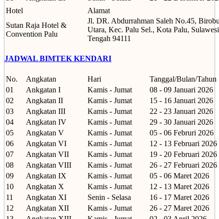
Hotel
Alamat
Jl. DR. Abdurrahman Saleh No.45, Birobu
Sutan Raja Hotel &
Utara, Kec. Palu Sel., Kota Palu, Sulawesi
Convention Palu
Tengah 94111
JADWAL BIMTEK KENDARI
No.
Angkatan
Hari
Tanggal/Bulan/Tahun
01
Ankgatan I
Kamis - Jumat
08 - 09 Januari 2026
02
Angkatan II
Kamis - Jumat
15 - 16 Januari 2026
03
Angkatan III
Kamis - Jumat
22 - 23 Januari 2026
04
Angkatan IV
Kamis - Jumat
29 - 30 Januari 2026
05
Angkatan V
Kamis - Jumat
05 - 06 Februri 2026
06
Angkatan VI
Kamis - Jumat
12 - 13 Februari 2026
07
Angkatan VII
Kamis - Jumat
19 - 20 Februari 2026
08
Angkatan VIII
Kamis - Jumat
26 - 27 Februari 2026
09
Angkatan IX
Kamis - Jumat
05 - 06 Maret 2026
10
Angkatan X
Kamis - Jumat
12 - 13 Maret 2026
11
Angkatan XI
Senin - Selasa
16 - 17 Maret 2026
12
Angkatan XII
Kamis - Jumat
26 - 27 Maret 2026
13
Angkatan XIII
Kamis - Jumat
02 - 03 April 2026