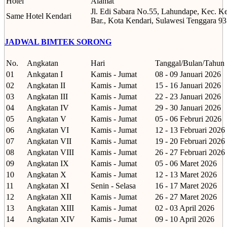
Hotel
Alamat
Jl. Edi Sabara No.55, Lahundape, Kec. K
Same Hotel Kendari
Bar., Kota Kendari, Sulawesi Tenggara 9
JADWAL BIMTEK SORONG
No.
Angkatan
Hari
Tanggal/Bulan/Tahun
01
Ankgatan I
Kamis - Jumat
08 - 09 Januari 2026
02
Angkatan II
Kamis - Jumat
15 - 16 Januari 2026
03
Angkatan III
Kamis - Jumat
22 - 23 Januari 2026
04
Angkatan IV
Kamis - Jumat
29 - 30 Januari 2026
05
Angkatan V
Kamis - Jumat
05 - 06 Februri 2026
06
Angkatan VI
Kamis - Jumat
12 - 13 Februari 2026
07
Angkatan VII
Kamis - Jumat
19 - 20 Februari 2026
08
Angkatan VIII
Kamis - Jumat
26 - 27 Februari 2026
09
Angkatan IX
Kamis - Jumat
05 - 06 Maret 2026
10
Angkatan X
Kamis - Jumat
12 - 13 Maret 2026
11
Angkatan XI
Senin - Selasa
16 - 17 Maret 2026
12
Angkatan XII
Kamis - Jumat
26 - 27 Maret 2026
13
Angkatan XIII
Kamis - Jumat
02 - 03 April 2026
14
Angkatan XIV
Kamis - Jumat
09 - 10 April 2026