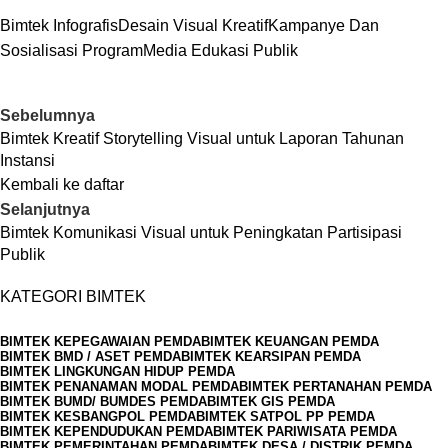
Bimtek Infografis
Desain Visual Kreatif
Kampanye Dan
Sosialisasi Program
Media Edukasi Publik
Sebelumnya
Bimtek Kreatif Storytelling Visual untuk Laporan Tahunan
Instansi
Kembali ke daftar
Selanjutnya
Bimtek Komunikasi Visual untuk Peningkatan Partisipasi
Publik
KATEGORI BIMTEK
BIMTEK KEPEGAWAIAN PEMDA
BIMTEK KEUANGAN PEMDA
BIMTEK BMD / ASET PEMDA
BIMTEK KEARSIPAN PEMDA
BIMTEK LINGKUNGAN HIDUP PEMDA
BIMTEK PENANAMAN MODAL PEMDA
BIMTEK PERTANAHAN PEMDA
BIMTEK BUMD/ BUMDES PEMDA
BIMTEK GIS PEMDA
BIMTEK KESBANGPOL PEMDA
BIMTEK SATPOL PP PEMDA
BIMTEK KEPENDUDUKAN PEMDA
BIMTEK PARIWISATA PEMDA
BIMTEK PEMERINTAHAN PEMDA
BIMTEK DESA / DISTRIK PEMDA